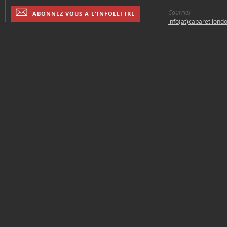
Courriel
ABONNEZ VOUS À L'INFOLETTRE
info(at)cabaretliond