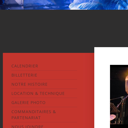
CALENDRIER
BILLETTERIE
NOTRE HISTOIRE
LOCATION & TECHNIQUE
GALERIE PHOTO
COMMANDITAIRES &
PARTENARIAT
NOUS JOINDRE