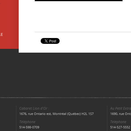
Cabaret Lion d'Or :
Au Petit Extra
1676, rue Ontario est, Montréal (Québec) H2L 1S7
1690, rue Ont
Téléphone
Téléphone
514-598-0709
514-527-5552