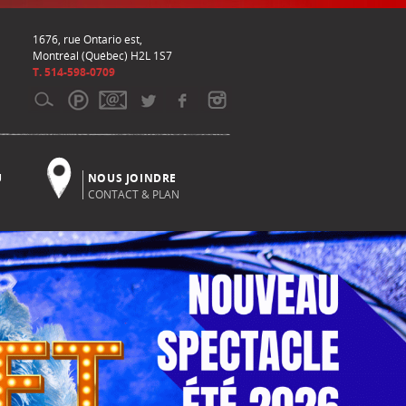
1676, rue Ontario est,
Montréal (Québec) H2L 1S7
T. 514-598-0709
U
NOUS JOINDRE
CONTACT & PLAN