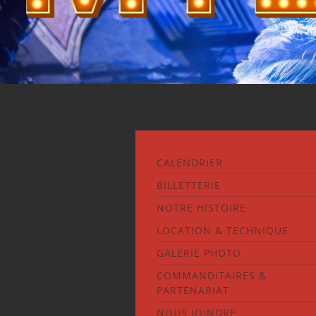
CALENDRIER
BILLETTERIE
NOTRE HISTOIRE
LOCATION & TECHNIQUE
GALERIE PHOTO
COMMANDITAIRES &
PARTENARIAT
NOUS JOINDRE