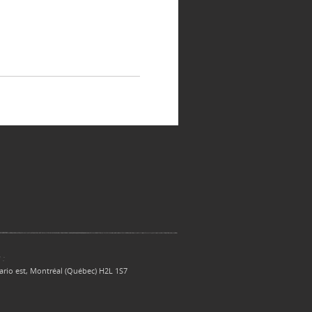
 :
ario est, Montréal (Québec) H2L 1S7