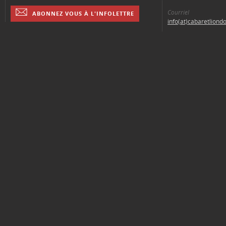
Courriel
ABONNEZ VOUS À L'INFOLETTRE
info(at)cabaretliond