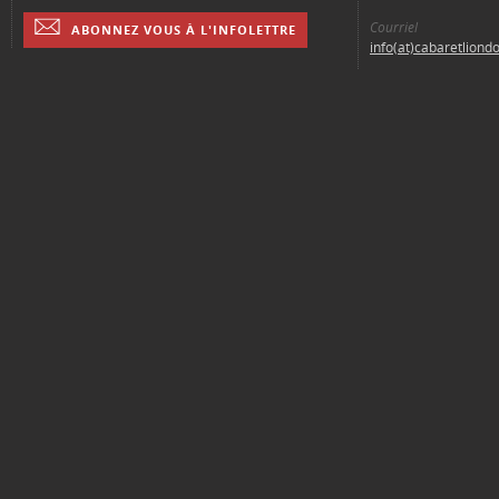
Courriel
ABONNEZ VOUS À L'INFOLETTRE
info(at)cabaretliond