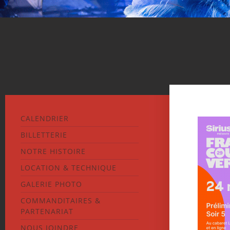
CALENDRIER
BILLETTERIE
NOTRE HISTOIRE
LOCATION & TECHNIQUE
GALERIE PHOTO
COMMANDITAIRES &
PARTENARIAT
NOUS JOINDRE