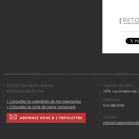
RETO
[
© 2026 Tous droits réservés
Cabaret Lion d'Or :
Réalisation Atelier Voir
1676, rue Ontario est
Téléphone
> Consultez le calendrier de nos spectacles
514-598-0709
> Consultez la carte de notre restaurant
Courriel
ABONNEZ VOUS À L'INFOLETTRE
info(at)cabaretliond