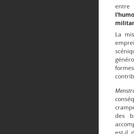
entre
l’humo
milita
La mis
empre
scéniq
généros
formes
contri
Menstru
conséq
crampe
des b
accomp
est-il