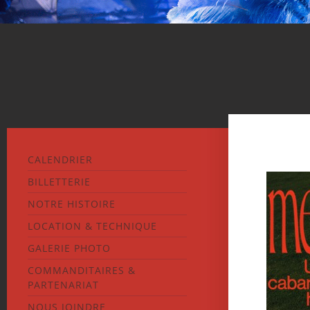
CALENDRIER
BILLETTERIE
NOTRE HISTOIRE
LOCATION & TECHNIQUE
GALERIE PHOTO
COMMANDITAIRES &
PARTENARIAT
NOUS JOINDRE