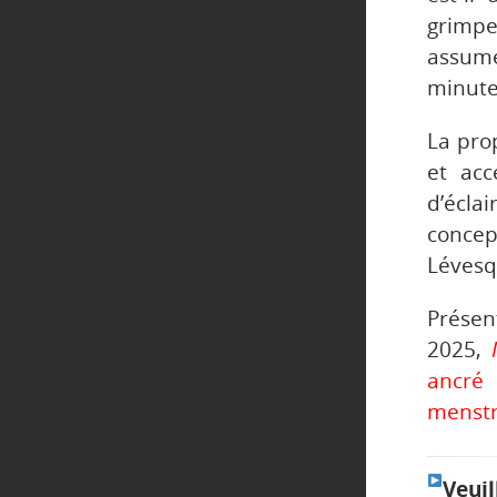
grimpe
assum
minute
La pro
et acc
d’écla
conce
Lévesq
Présen
2025,
ancré
menstr
Veuil