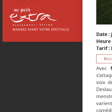
Date :
Heure 
Tarif :
BILL
Avec
s’atta
voix d
Deslau
menstr
varient
comédi