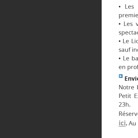
• Les 
premier
• Les 
spectac
• Le Li
sauf in
• Le b
en prof
Envie
Notre 
Petit 
23h.
Réser
ici
.
Au 