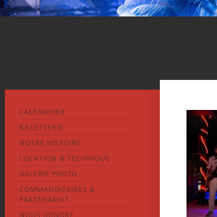
CALENDRIER
BILLETTERIE
NOTRE HISTOIRE
LOCATION & TECHNIQUE
GALERIE PHOTO
COMMANDITAIRES &
PARTENARIAT
NOUS JOINDRE