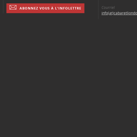
Courriel
ABONNEZ VOUS À L'INFOLETTRE
info(at)cabaretliond