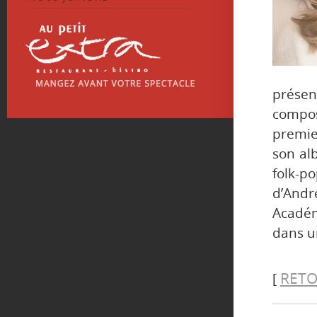
prése
compos
premier
son al
folk-
d’Andr
Académ
dans u
RETO
[