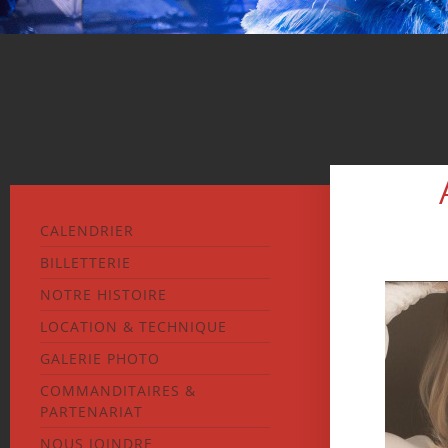
CALENDRIER
BILLETTERIE
NOTRE HISTOIRE
LOCATION & TECHNIQUE
GALERIE PHOTO
COMMANDITAIRES &
PARTENARIAT
NOUS JOINDRE