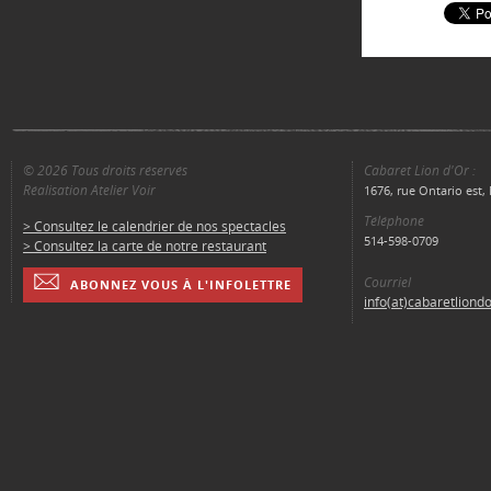
© 2026 Tous droits réservés
Cabaret Lion d'Or :
Réalisation Atelier Voir
1676, rue Ontario est
Téléphone
> Consultez le calendrier de nos spectacles
514-598-0709
> Consultez la carte de notre restaurant
Courriel
ABONNEZ VOUS À L'INFOLETTRE
info(at)cabaretliond