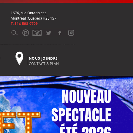
1676, rue Ontario est,
Montréal (Québec) H2L 1S7
T. 514-598-0709
U
NOUS JOINDRE
CONTACT & PLAN