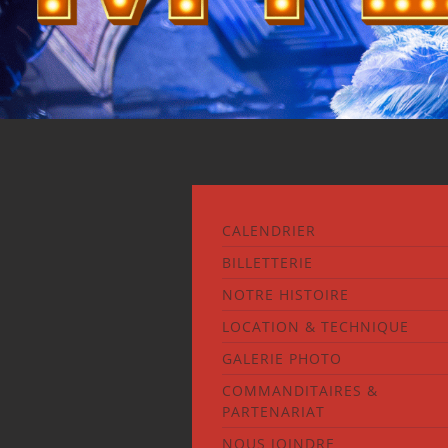
CALENDRIER
BILLETTERIE
NOTRE HISTOIRE
LOCATION & TECHNIQUE
GALERIE PHOTO
COMMANDITAIRES &
PARTENARIAT
NOUS JOINDRE