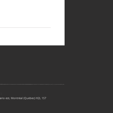
 :
ario est, Montréal (Québec) H2L 1S7