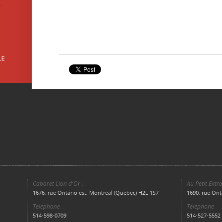
Cabaret Lion d'Or :
Au Petit Extra
1676, rue Ontario est, Montréal (Québec) H2L 1S7
1690, rue Ont
Téléphone
Téléphone
514-598-0709
514-527-5552