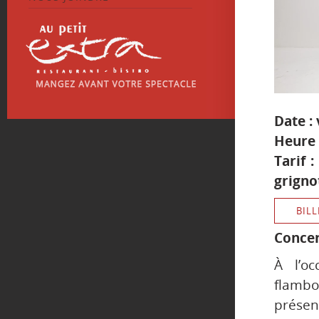
Date :
Heure 
Tarif 
grigno
BILL
Concer
À l’o
flambo
présen