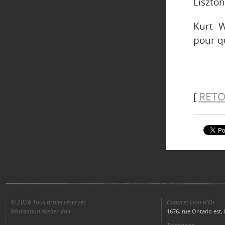
Liszton
Kurt W
pour q
RETO
[
© 2026 Tous droits réservés
Cabaret Lion d'Or :
Réalisation Atelier Voir
1676, rue Ontario est