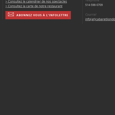
Téléphone
> Consultez le calendrier de nos spectacles
514-598-0709
> Consultez la carte de notre restaurant
Courriel
ABONNEZ VOUS À L'INFOLETTRE
info(at)cabaretliond