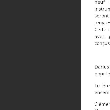
neuf 
instru
seront
œuvres
Cette 
avec 
conçus 
Darius
pour l
Le Bœu
ensem
Clémen