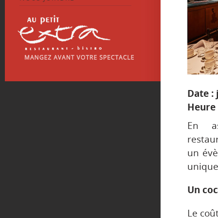
Date :
Heure 
En as
restau
un év
unique 
Un coc
Le coût