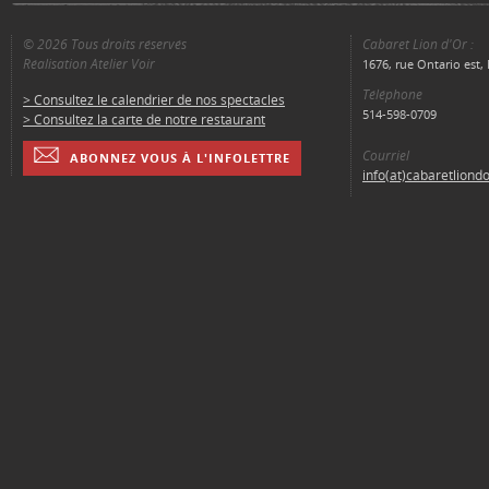
© 2026 Tous droits réservés
Cabaret Lion d'Or :
Réalisation Atelier Voir
1676, rue Ontario est
Téléphone
> Consultez le calendrier de nos spectacles
514-598-0709
> Consultez la carte de notre restaurant
Courriel
ABONNEZ VOUS À L'INFOLETTRE
info(at)cabaretliond