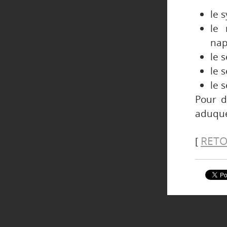
le 
le 
nap
le 
le 
le 
Pour d
aduque
RETO
[