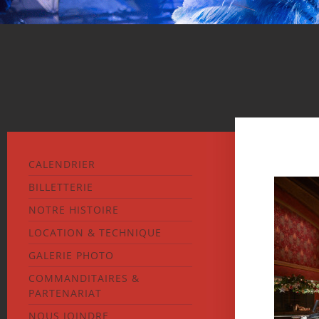
CALENDRIER
BILLETTERIE
NOTRE HISTOIRE
LOCATION & TECHNIQUE
GALERIE PHOTO
COMMANDITAIRES &
PARTENARIAT
NOUS JOINDRE