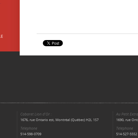
Cabaret Lion d'Or :
Au Petit Extra
1676, rue Ontario est, Montréal (Québec) H2L 1S7
1690, rue Ont
Téléphone
Téléphone
514-598-0709
514-527-5552