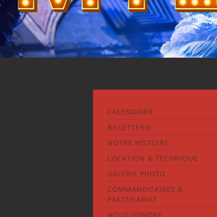
CALENDRIER
BILLETTERIE
NOTRE HISTOIRE
LOCATION & TECHNIQUE
GALERIE PHOTO
COMMANDITAIRES &
PARTENARIAT
NOUS JOINDRE