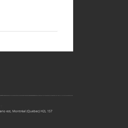
 :
ario est, Montréal (Québec) H2L 1S7