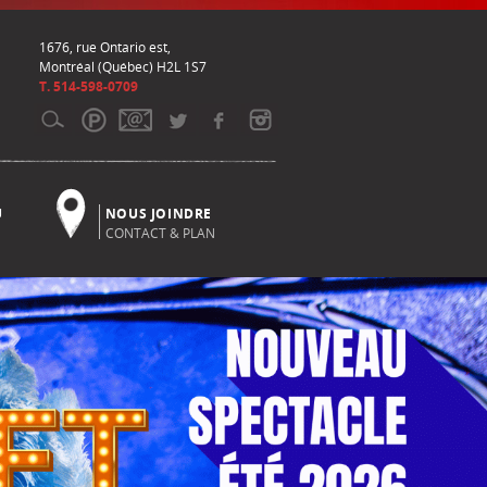
1676, rue Ontario est,
Montréal (Québec) H2L 1S7
T. 514-598-0709
U
NOUS JOINDRE
CONTACT & PLAN