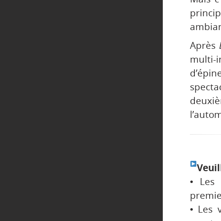
princ
ambian
Après
multi
d’épin
specta
deuxi
l’auto
Veuil
• Les 
premier
• Les 