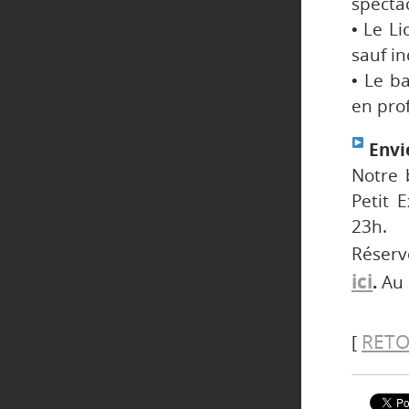
spectac
• Le Li
sauf in
• Le b
en prof
Envie
Notre 
Petit 
23h.
Réser
ici
.
Au 
RETO
[