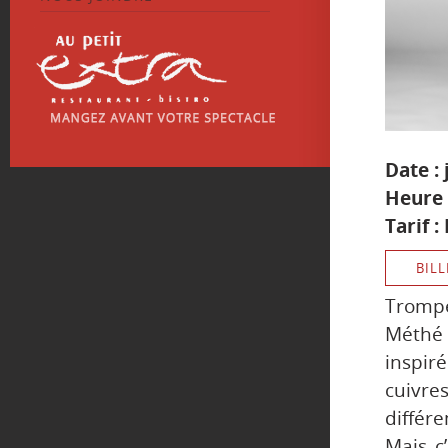
Date :
Heure 
Tarif :
BILL
Trompe
Méthé
inspir
cuivre
différ
Mais c