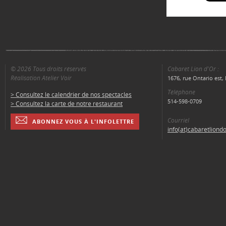
© 2026 Tous droits réservés
Cabaret Lion d'Or :
Réalisation Atelier Voir
1676, rue Ontario est
Téléphone
> Consultez le calendrier de nos spectacles
514-598-0709
> Consultez la carte de notre restaurant
Courriel
ABONNEZ VOUS À L'INFOLETTRE
info(at)cabaretliond