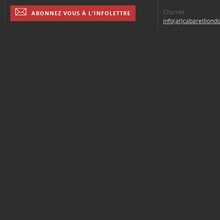
Courriel
ABONNEZ VOUS À L'INFOLETTRE
info(at)cabaretliond