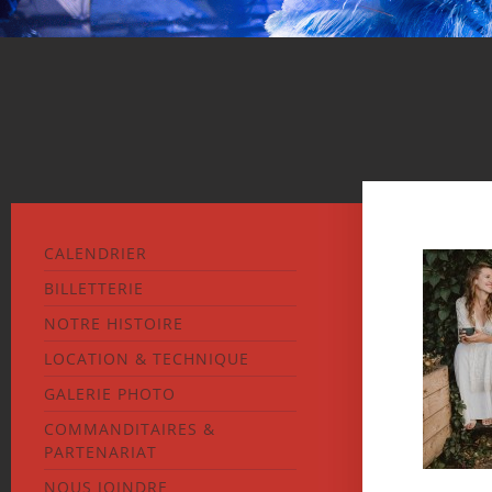
CALENDRIER
BILLETTERIE
NOTRE HISTOIRE
LOCATION & TECHNIQUE
GALERIE PHOTO
COMMANDITAIRES &
PARTENARIAT
NOUS JOINDRE