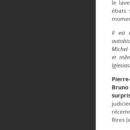
le lav
ébats 
moment
Il est
autobi
Michel
et mêm
Iglesias
Pierre
Bruno 
surpri
judic
récemm
Rires 