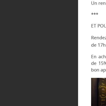
Un ren
***
ET PO
Rende
de 17h
En ach
de 15%
bon ap