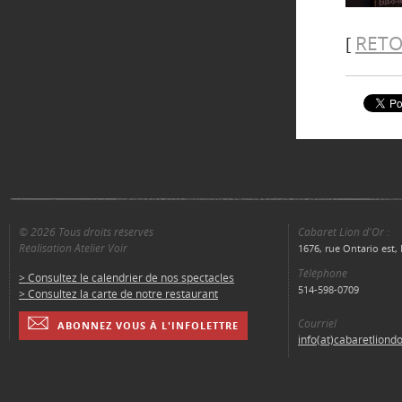
RETO
[
© 2026 Tous droits réservés
Cabaret Lion d'Or :
Réalisation Atelier Voir
1676, rue Ontario est
Téléphone
> Consultez le calendrier de nos spectacles
514-598-0709
> Consultez la carte de notre restaurant
Courriel
ABONNEZ VOUS À L'INFOLETTRE
info(at)cabaretliond