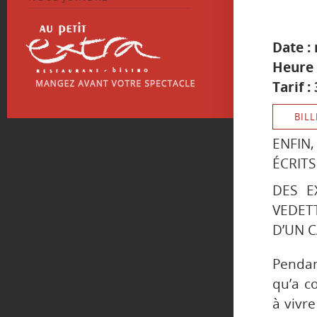
Date :
Heure 
Tarif 
BILL
ENFIN
ÉCRITS
DES E
VEDET
D’UN C
Pendan
qu’a c
à vivr