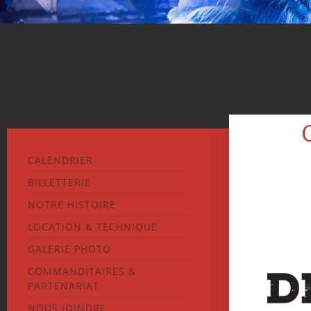
CALENDRIER
BILLETTERIE
NOTRE HISTOIRE
LOCATION & TECHNIQUE
GALERIE PHOTO
COMMANDITAIRES &
PARTENARIAT
NOUS JOINDRE