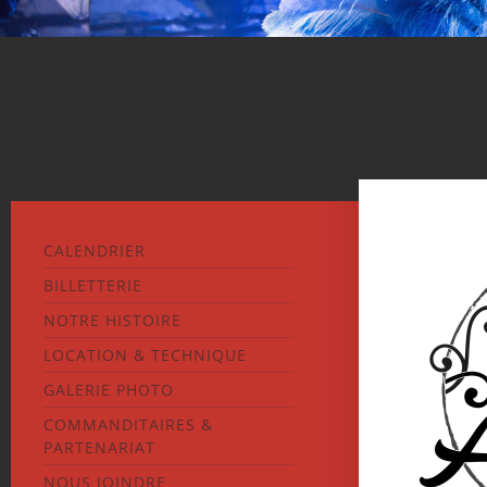
CALENDRIER
BILLETTERIE
NOTRE HISTOIRE
LOCATION & TECHNIQUE
GALERIE PHOTO
COMMANDITAIRES &
PARTENARIAT
NOUS JOINDRE