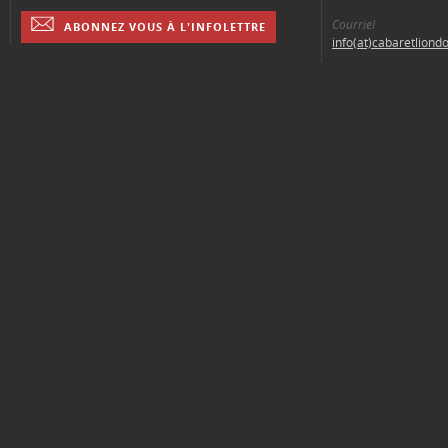
Courriel
ABONNEZ VOUS À L'INFOLETTRE
info(at)cabaretliond