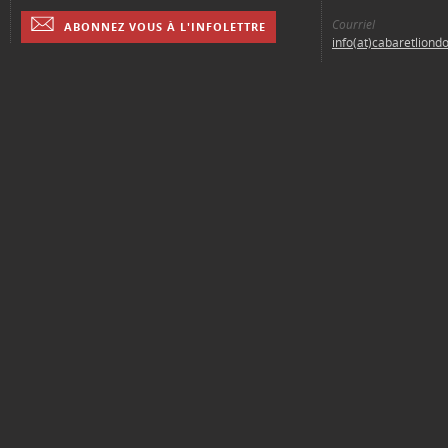
Courriel
ABONNEZ VOUS À L'INFOLETTRE
info(at)cabaretliond