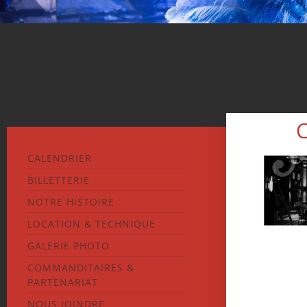
CALENDRIER
BILLETTERIE
NOTRE HISTOIRE
LOCATION & TECHNIQUE
GALERIE PHOTO
COMMANDITAIRES &
PARTENARIAT
NOUS JOINDRE