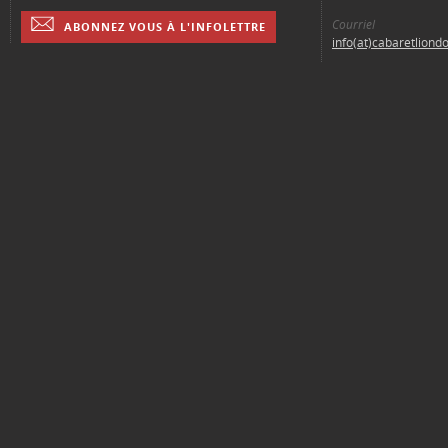
Courriel
ABONNEZ VOUS À L'INFOLETTRE
info(at)cabaretliond