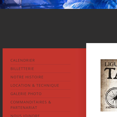
CALENDRIER
BILLETTERIE
NOTRE HISTOIRE
LOCATION & TECHNIQUE
GALERIE PHOTO
COMMANDITAIRES &
PARTENARIAT
NOUS JOINDRE