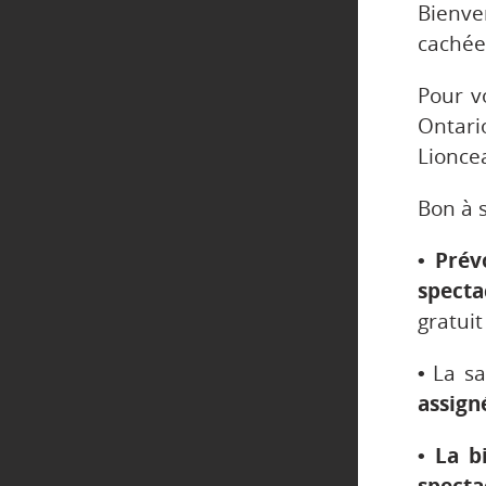
Bienve
cachée…
Pour vo
Ontar
Lionce
Bon à s
• Prév
specta
gratuit
•
La sa
assign
• La b