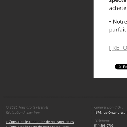
specta
achetez
•
Notre
parfai
RETO
[
© 2026 Tous droits réservés
Cabaret Lion d'Or :
Réalisation Atelier Voir
1676, rue Ontario est
Téléphone
> Consultez le calendrier de nos spectacles
514-598-0709
> Consultez la carte de notre restaurant