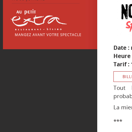
Date :
Heure 
Tarif :
BILL
Tout 
probab
La mie
***