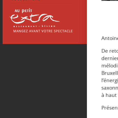
Antoin
De ret
dernie
mélodie
Bruxel
l’éner
saxonn
à haut
Présent