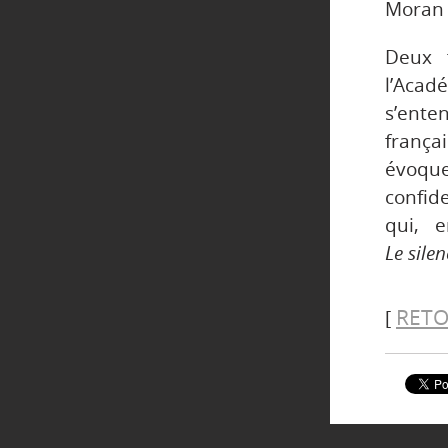
Moran
Deux 
l’Aca
s’ente
frança
évoquen
confid
qui, e
Le sile
RETO
[