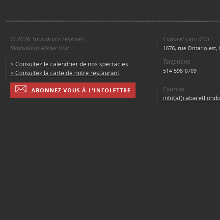
© 2026 Tous droits réservés
Cabaret Lion d'Or :
Réalisation Atelier Voir
1676, rue Ontario est
Téléphone
> Consultez le calendrier de nos spectacles
514-598-0709
> Consultez la carte de notre restaurant
Courriel
ABONNEZ VOUS À L'INFOLETTRE
info(at)cabaretliond