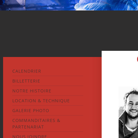
CALENDRIER
BILLETTERIE
NOTRE HISTOIRE
LOCATION & TECHNIQUE
GALERIE PHOTO
COMMANDITAIRES &
PARTENARIAT
NOUS JOINDRE