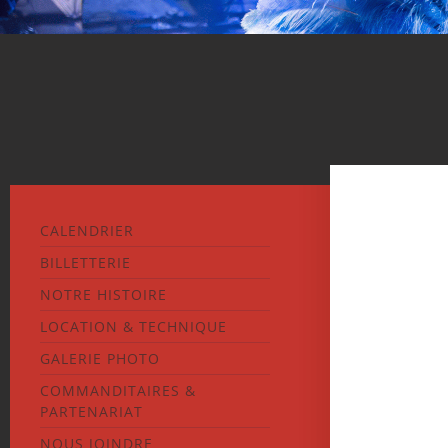
CALENDRIER
BILLETTERIE
NOTRE HISTOIRE
LOCATION & TECHNIQUE
GALERIE PHOTO
COMMANDITAIRES &
PARTENARIAT
NOUS JOINDRE