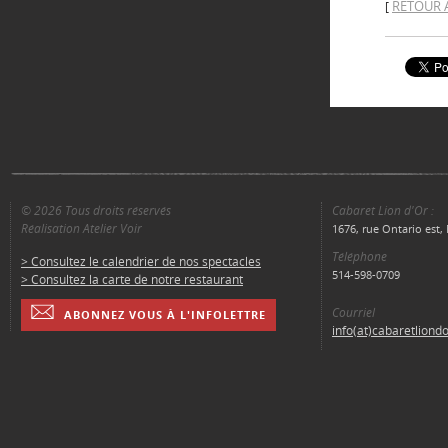
RETOUR 
[
© 2026 Tous droits réservés
Cabaret Lion d'Or :
Réalisation Atelier Voir
1676, rue Ontario est
Téléphone
> Consultez le calendrier de nos spectacles
514-598-0709
> Consultez la carte de notre restaurant
Courriel
ABONNEZ VOUS À L'INFOLETTRE
info(at)cabaretliond