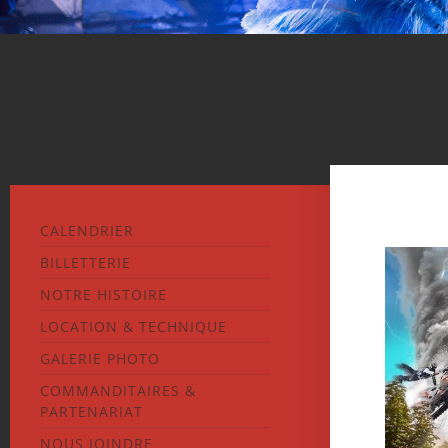
CALENDRIER
BILLETTERIE
NOTRE HISTOIRE
LOCATION & TECHNIQUE
GALERIE PHOTO
COMMANDITAIRES &
PARTENARIAT
NOUS JOINDRE