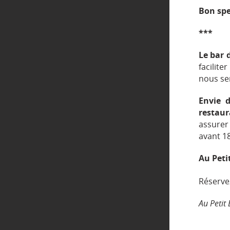
Bon spe
***
Le bar 
facilit
nous se
Envie 
restaur
assurer
avant 18
Au Peti
Réserve
Au Petit