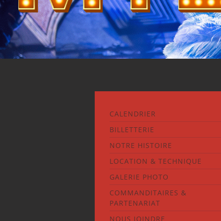
CALENDRIER
BILLETTERIE
NOTRE HISTOIRE
LOCATION & TECHNIQUE
GALERIE PHOTO
COMMANDITAIRES &
PARTENARIAT
NOUS JOINDRE