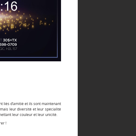
 liés d’amitié et ils sont maintenant
ais leur diversité et leur spécialité
ettant leur couleur et leur unicité.
er !