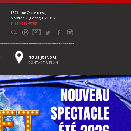
1676, rue Ontario est,
Montréal (Québec) H2L 1S7
T. 514-598-0709
U
NOUS JOINDRE
CONTACT & PLAN