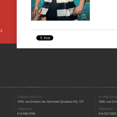
Cabaret Lion d'Or :
Au Petit Extra
1676, rue Ontario est, Montréal (Québec) H2L 1S7
1690, rue Ont
Téléphone
Téléphone
514-598-0709
514-527-5552