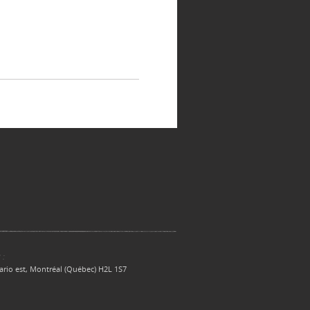
 :
ario est, Montréal (Québec) H2L 1S7