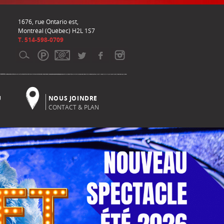
1676, rue Ontario est,
Montréal (Québec) H2L 1S7
T. 514-598-0709
U
NOUS JOINDRE
CONTACT & PLAN