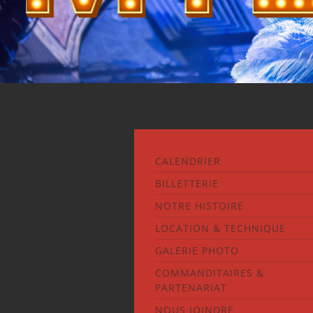
CALENDRIER
BILLETTERIE
NOTRE HISTOIRE
LOCATION & TECHNIQUE
GALERIE PHOTO
COMMANDITAIRES &
PARTENARIAT
NOUS JOINDRE