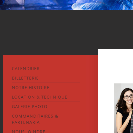
CALENDRIER
BILLETTERIE
NOTRE HISTOIRE
LOCATION & TECHNIQUE
GALERIE PHOTO
COMMANDITAIRES &
PARTENARIAT
NOUS JOINDRE