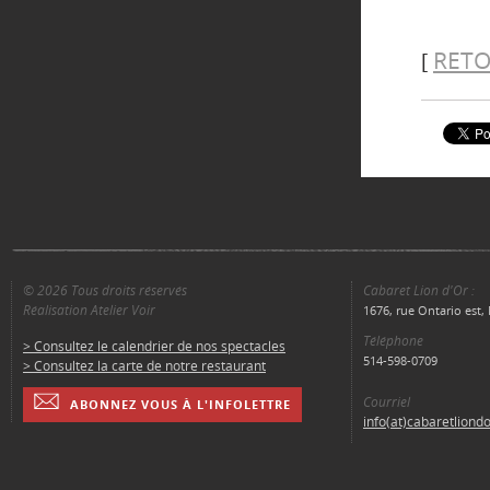
RETO
[
© 2026 Tous droits réservés
Cabaret Lion d'Or :
Réalisation Atelier Voir
1676, rue Ontario est
Téléphone
> Consultez le calendrier de nos spectacles
514-598-0709
> Consultez la carte de notre restaurant
Courriel
ABONNEZ VOUS À L'INFOLETTRE
info(at)cabaretliond