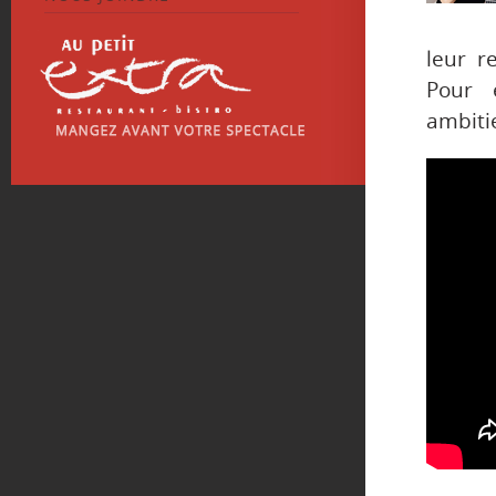
leur r
Pour 
ambitie