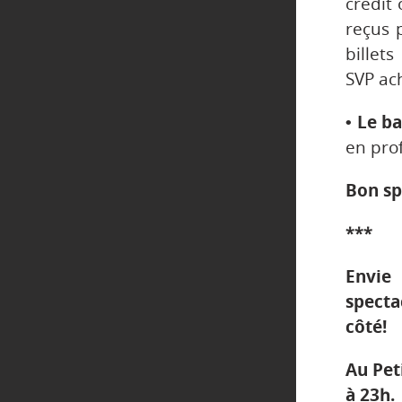
crédit
reçus 
billet
SVP ach
• Le b
en prof
Bon sp
***
Envie
specta
côté!
Au Pet
à 23h.