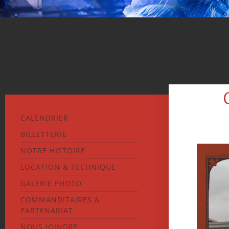
CALENDRIER
BILLETTERIE
NOTRE HISTOIRE
LOCATION & TECHNIQUE
GALERIE PHOTO
COMMANDITAIRES &
PARTENARIAT
NOUS JOINDRE