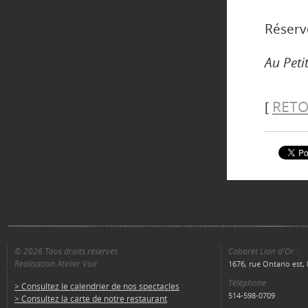
Réserv
Au Peti
RETO
[
© 2026 Tous droits réservés
Cabaret Lion d'Or :
Réalisation Atelier Voir
1676, rue Ontario est
Téléphone
> Consultez le calendrier de nos spectacles
514-598-0709
> Consultez la carte de notre restaurant