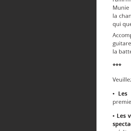
Munie 
la cha
qui que
Accomp
guitar
la batt
***
Veuille
• Les 
premier
• Les 
specta