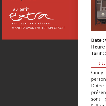
Date :
Heure 
Tarif :
BILL
Cindy 
person
Dotée 
présen
sont 
l’affi