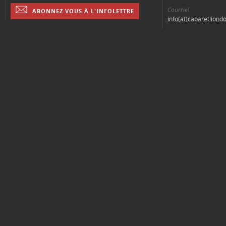
Courriel
ABONNEZ VOUS À L'INFOLETTRE
info(at)cabaretliond