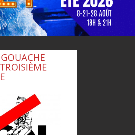
N GOUACHE
 TROISIÈME
E