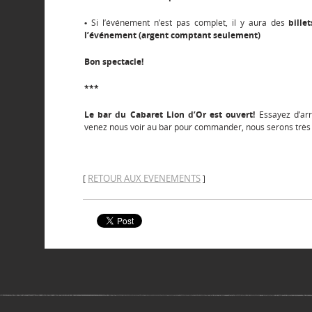
•
Si l’événement n’est pas complet, il y aura des
bille
l’événement (argent comptant seulement)
Bon spectacle!
***
Le bar du Cabaret Lion d’Or est ouvert!
Essayez d’arri
venez nous voir au bar pour commander, nous serons très 
RETOUR AUX EVENEMENTS
[
]