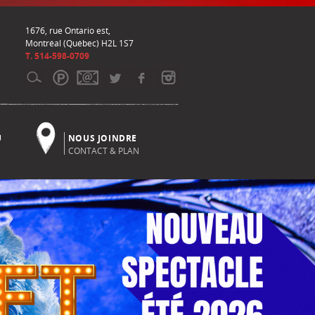
1676, rue Ontario est,
Montréal (Québec) H2L 1S7
T. 514-598-0709
U
NOUS JOINDRE
CONTACT & PLAN