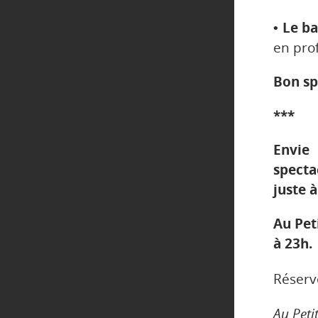
• Le b
en prof
Bon sp
***
Envie
spect
juste 
Au Pet
à 23h.
Réserv
Au Peti