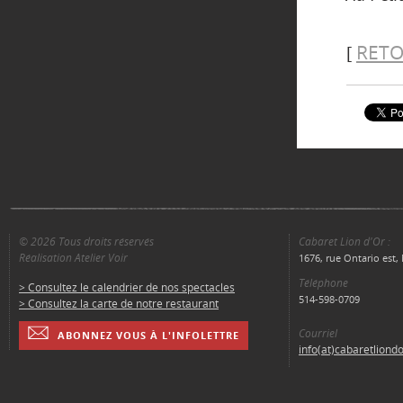
RETO
[
© 2026 Tous droits réservés
Cabaret Lion d'Or :
Réalisation Atelier Voir
1676, rue Ontario est
Téléphone
> Consultez le calendrier de nos spectacles
514-598-0709
> Consultez la carte de notre restaurant
Courriel
ABONNEZ VOUS À L'INFOLETTRE
info(at)cabaretliond