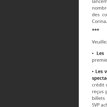
lancem
nombre
des co
Corina
***
Veuille
• Les 
premier
• Les 
specta
crédit
reçus 
billet
SVP ach