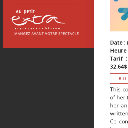
Date : 
Heure 
Tarif 
32.64$ 
BILL
This c
of her
her an
written
Ce con