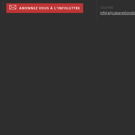
Courriel
ABONNEZ VOUS À L'INFOLETTRE
info(at)cabaretliond