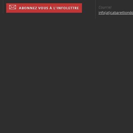
Courriel
ABONNEZ VOUS À L'INFOLETTRE
info(at)cabaretliond