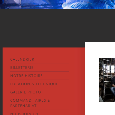
CALENDRIER
BILLETTERIE
NOTRE HISTOIRE
LOCATION & TECHNIQUE
GALERIE PHOTO
COMMANDITAIRES &
PARTENARIAT
NOUS JOINDRE