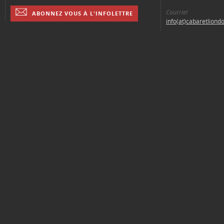
Courriel
ABONNEZ VOUS À L'INFOLETTRE
info(at)cabaretliond