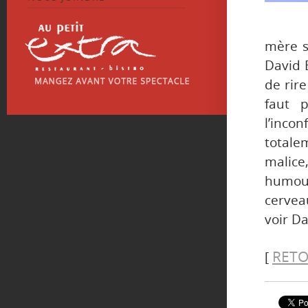
mère s
David 
de rir
faut p
l’incon
totale
malice,
humour
cervea
voir Da
RETO
[