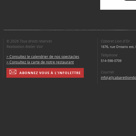
© 2026 Tous droits réservés
Cabaret Lion d'Or :
Réalisation Atelier Voir
1676, rue Ontario est
Téléphone
> Consultez le calendrier de nos spectacles
514-598-0709
> Consultez la carte de notre restaurant
Courriel
ABONNEZ VOUS À L'INFOLETTRE
info(at)cabaretliond