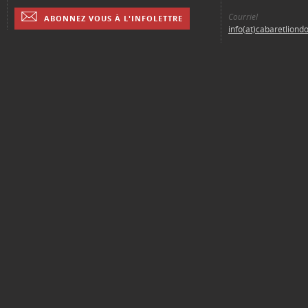
Courriel
ABONNEZ VOUS À L'INFOLETTRE
info(at)cabaretliond