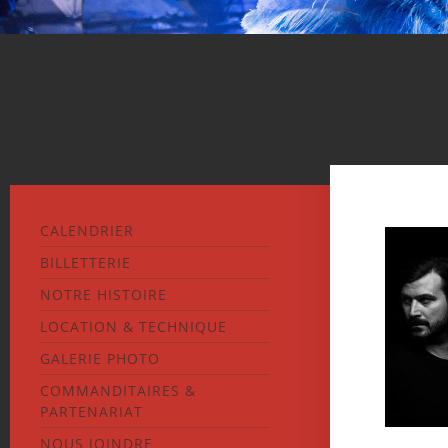
CALENDRIER
BILLETTERIE
NOTRE HISTOIRE
LOCATION & TECHNIQUE
GALERIE PHOTO
COMMANDITAIRES &
PARTENARIAT
NOUS JOINDRE