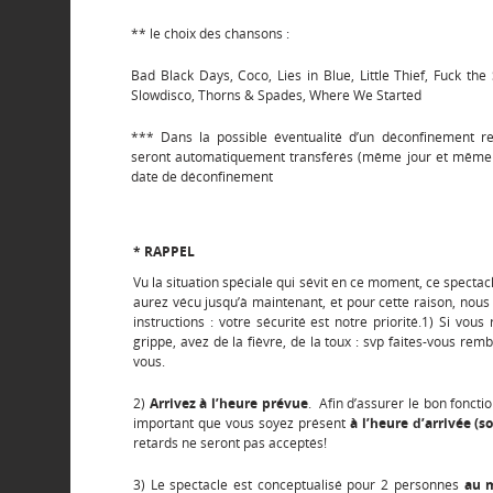
** le choix des chansons :
Bad Black Days, Coco, Lies in Blue, Little Thief, Fuck the 
Slowdisco, Thorns & Spades, Where We Started
*** Dans la possible éventualité d’un déconfinement re
seront automatiquement transférés (même jour et même h
date de déconfinement
* RAPPEL
Vu la situation spéciale qui sévit en ce moment, ce spectac
aurez vécu jusqu’à maintenant, et pour cette raison, nou
instructions : votre sécurité est notre priorité.1) Si vo
grippe, avez de la fièvre, de la toux : svp faites-vous remb
vous.
2)
Arrivez à l’heure prévue
. Afin d’assurer le bon foncti
important que vous soyez présent
à l’heure d’arrivée (s
retards ne seront pas acceptés!
3) Le spectacle est conceptualisé pour 2 personnes
au 