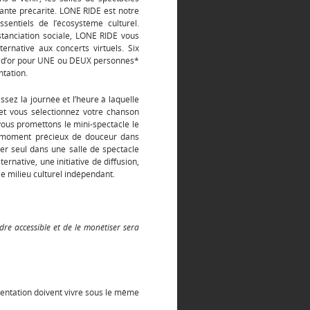
nte précarité. LONE RIDE est notre
sentiels de l’écosystème culturel.
stanciation sociale, LONE RIDE vous
ernative aux concerts virtuels. Six
on d’or pour UNE ou DEUX personnes*
ntation.
issez la journée et l’heure à laquelle
 et vous sélectionnez votre chanson
vous promettons le mini-spectacle le
un moment précieux de douceur dans
er seul dans une salle de spectacle
ernative, une initiative de diffusion,
le milieu culturel indépendant.
dre accessible et de le monétiser sera
entation doivent vivre sous le même