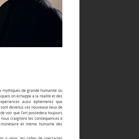
eux mythiques de grande humanité où
squels on échappe à la réalité et des
expériences aussi éphémères que
 sont devenus ces nouveaux lieux de
 de voir que l’art possèdera toujours
 », nous craignons les conséquences à
ve, monétaire et même humaine des
s à venir, les salles de spectacles