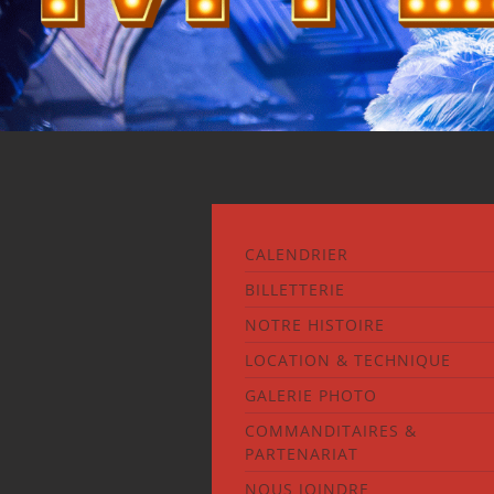
CALENDRIER
BILLETTERIE
NOTRE HISTOIRE
LOCATION & TECHNIQUE
GALERIE PHOTO
COMMANDITAIRES &
PARTENARIAT
NOUS JOINDRE