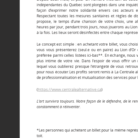
indépendantes du Québec sont plongées dans une inquiéta
façon d’exprimer notre solidarité envers ces acteurs es
Respectant toutes les mesures sanitaires et règles de di
propose, le temps d’une chanson de votre choix, une alt
heures par jour, pendant trois jours, nous jouerons au Li
à la fois. Les lieux seront désinfectés entre chaque représe
Le concept est simple : en achetant votre billet, vous chois
vous vous présenterez (seul.e ou en paire) au Lion d’Or
préférée parmi celles listées ici-bas**. En échange, nous 
plus intime de votre vie. Dans l’espoir de vous offrir 
lequel vous oublierez presque l’étrangeté de vous retrouv
pour nous écouter.Les profits seront remis à La Centrale alt
de professionnalisation et mutualisation des services pour 
https://www.centralealternative.ca
(
)
L’art survivra toujours. Notre façon de le défendre, de le ren
constamment à réinventer.
*Les personnes qui achètent un billet pour la même représ
toit.