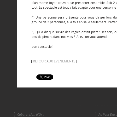
d’un même foyer peuvent se présenter ensemble. Soit 2 ad
tout. Le spectacle est tout a fait adapté pour une personne
4) Une personne sera présente pour vous diriger lors du
groupe de 2 personnes, à la fois en salle seulement. L’attent
5) Qui a dit que suivre des règles c’était plate? Des fois,
peu de piment dans nos vies ? Allez, on vous attend!
bon spectacle!
RETOUR AUX EVENEMENTS
[
]
Cabaret Lion d'Or :
Au Petit Extra