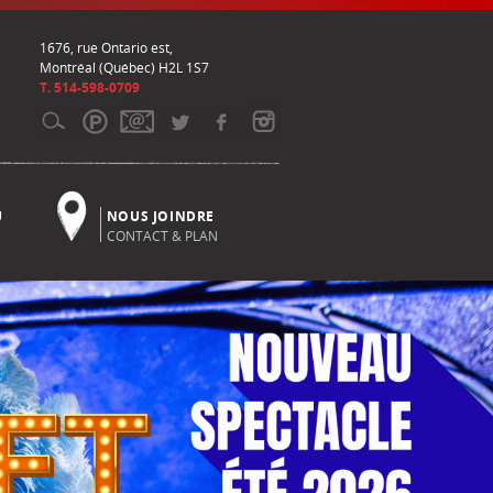
1676, rue Ontario est,
Montréal (Québec) H2L 1S7
T. 514-598-0709
U
NOUS JOINDRE
CONTACT & PLAN