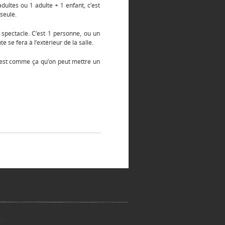
ultes ou 1 adulte + 1 enfant, c’est
 seule.
 spectacle. C’est 1 personne, ou un
e se fera à l’extérieur de la salle.
 c’est comme ça qu’on peut mettre un
 :