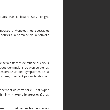
Stars, Plastic Flowers, Stay Tonight,
poussé à Montréal, les spectacles
eure) à la semaine de la nouvelle
le sera différent de tout ce que vous
s vous demandons de bien suivre les
us ressentez un des symptomes de la
oursez, il ne faut pas sortir de chez
onnement de cette série, il est hyper
oit 15 min avant le spectacle)
: les
maximum
, et seules les personnes