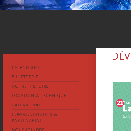
DÉV
CALENDRIER
BILLETTERIE
NOTRE HISTOIRE
LOCATION & TECHNIQUE
GALERIE PHOTO
COMMANDITAIRES &
PARTENARIAT
NOUS JOINDRE