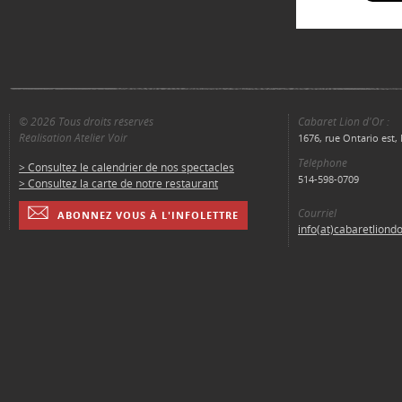
© 2026 Tous droits réservés
Cabaret Lion d'Or :
Réalisation Atelier Voir
1676, rue Ontario est
Téléphone
> Consultez le calendrier de nos spectacles
514-598-0709
> Consultez la carte de notre restaurant
Courriel
ABONNEZ VOUS À L'INFOLETTRE
info(at)cabaretliond