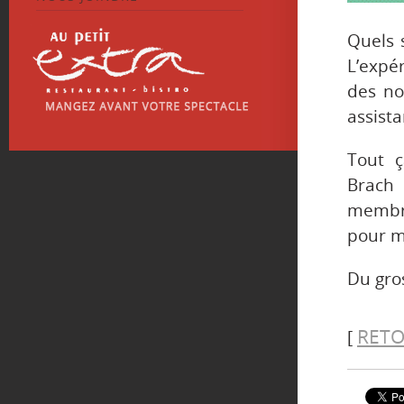
Quels 
L’expér
des no
assist
Tout ç
Brach 
membre
pour m
Du gros
RETO
[