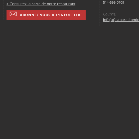
514-598-0709
> Consultez la carte de notre restaurant
Courriel
ABONNEZ VOUS À L'INFOLETTRE
info(at)cabaretliond