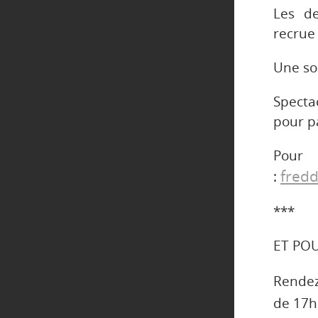
Les d
recru
Une soi
Specta
pour p
Pou
fred
:
***
ET PO
Rende
de 17h