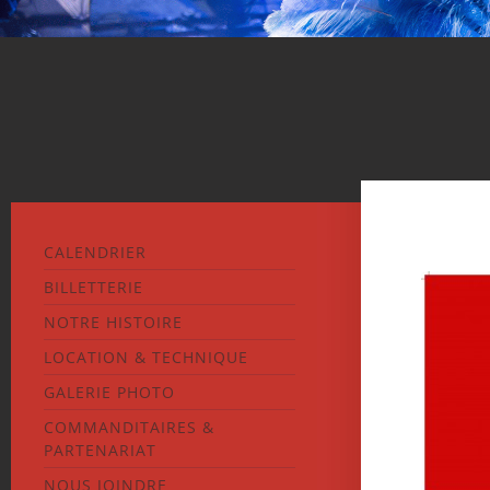
CALENDRIER
BILLETTERIE
NOTRE HISTOIRE
LOCATION & TECHNIQUE
GALERIE PHOTO
COMMANDITAIRES &
PARTENARIAT
NOUS JOINDRE