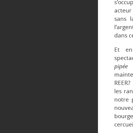
s’occup
acteur 
sans l
l’arge
dans c
Et en
specta
pipée
mainte
REER? S
les ra
notre 
nouvea
bourge
cercuei