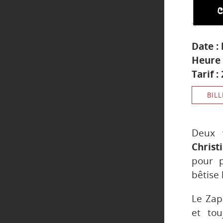
Date :
Heure 
Tarif :
BILL
Deux 
Christ
pour p
bêtise
Le Zap
et tou