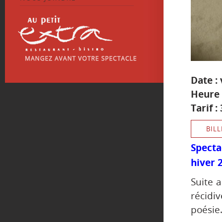
Date :
Heure 
Tarif :
BILL
Spect
hiver 
Suite 
récidi
poésie