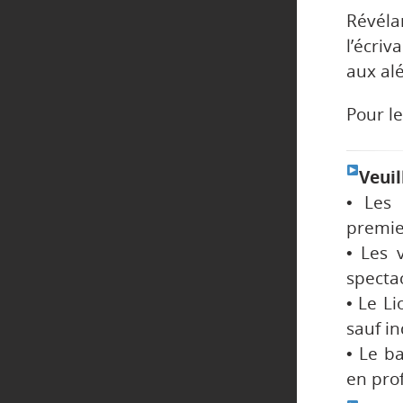
Révél
l’écri
aux al
Pour le
Veuil
• Les 
premier
• Les 
spectac
• Le Li
sauf in
• Le b
en prof