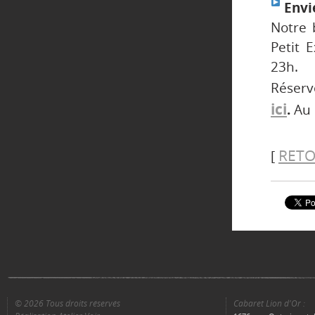
Envie
Notre 
Petit 
23h.
Réser
ici
.
Au 
RETO
[
© 2026 Tous droits réservés
Cabaret Lion d'Or :