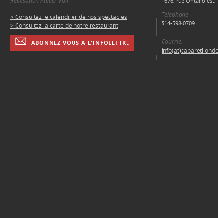
Réalisation Atelier Voir
1676, rue Ontario est
Téléphone
> Consultez le calendrier de nos spectacles
514-598-0709
> Consultez la carte de notre restaurant
Courriel
ABONNEZ VOUS À L'INFOLETTRE
info(at)cabaretliond