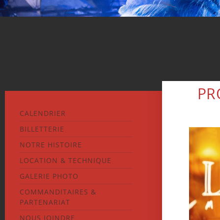
PR
CALENDRIER
BILLETTERIE
NOTRE HISTOIRE
LOCATION & TECHNIQUE
GALERIE PHOTO
COMMANDITAIRES &
PARTENARIAT
NOUS JOINDRE