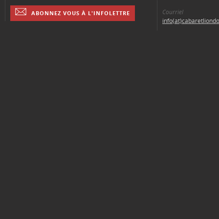
Courriel
ABONNEZ VOUS À L'INFOLETTRE
info(at)cabaretliond