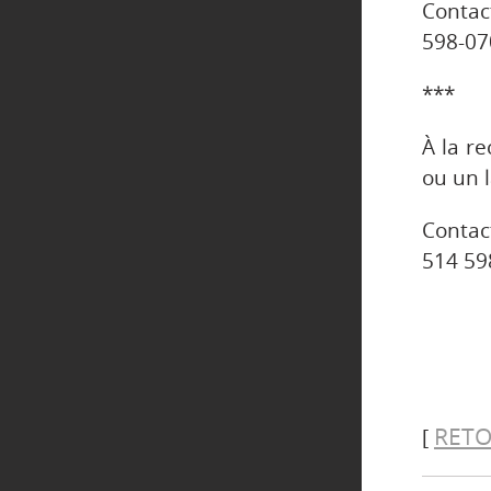
Contac
598-07
***
À la r
ou un 
Contac
514 59
RETO
[