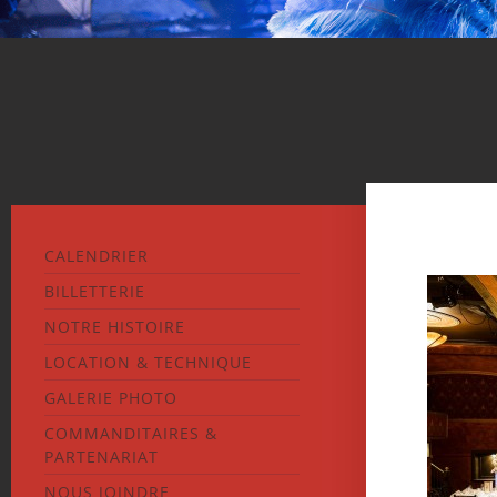
CALENDRIER
BILLETTERIE
NOTRE HISTOIRE
LOCATION & TECHNIQUE
GALERIE PHOTO
COMMANDITAIRES &
PARTENARIAT
NOUS JOINDRE