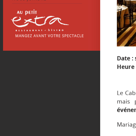
Date :
Heure 
Le Caba
mais 
événem
Mariag