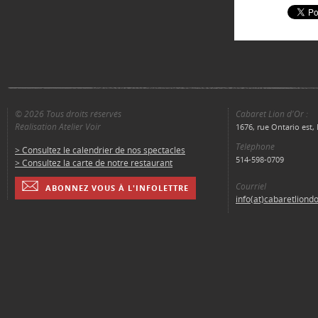
© 2026 Tous droits réservés
Cabaret Lion d'Or :
Réalisation Atelier Voir
1676, rue Ontario est
Téléphone
> Consultez le calendrier de nos spectacles
514-598-0709
> Consultez la carte de notre restaurant
Courriel
ABONNEZ VOUS À L'INFOLETTRE
info(at)cabaretliond