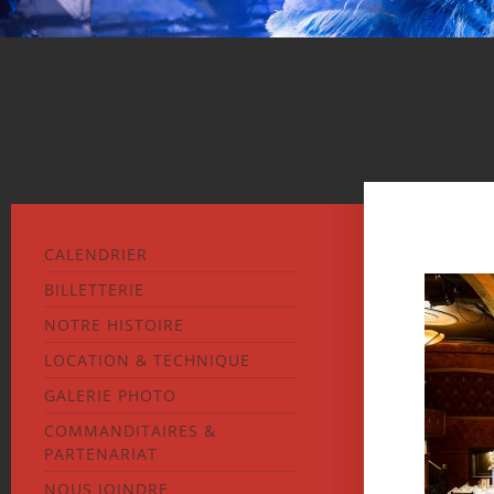
CALENDRIER
BILLETTERIE
NOTRE HISTOIRE
LOCATION & TECHNIQUE
GALERIE PHOTO
COMMANDITAIRES &
PARTENARIAT
NOUS JOINDRE