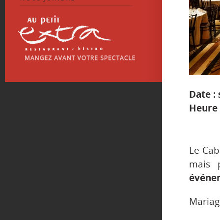
Date :
Heure 
Le Caba
mais 
événem
Mariag