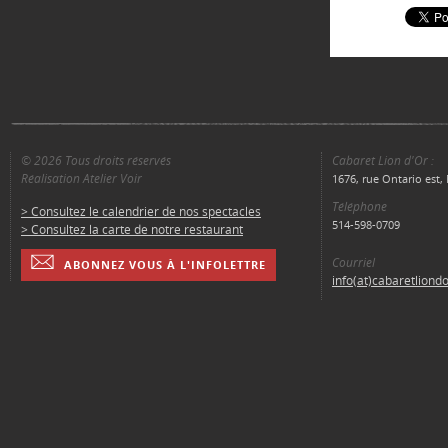
© 2026 Tous droits réservés
Cabaret Lion d'Or :
Réalisation Atelier Voir
1676, rue Ontario est
Téléphone
> Consultez le calendrier de nos spectacles
514-598-0709
> Consultez la carte de notre restaurant
Courriel
ABONNEZ VOUS À L'INFOLETTRE
info(at)cabaretliond