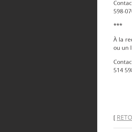
Contac
598-07
***
À la r
ou un 
Contac
514 59
RETO
[