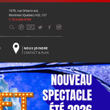
1676, rue Ontario est,
Montréal (Québec) H2L 1S7
T. 514-598-0709
U
NOUS JOINDRE
CONTACT & PLAN