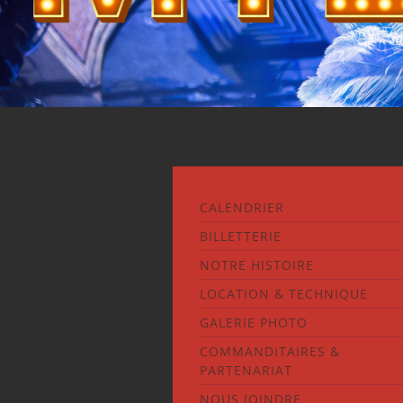
CALENDRIER
BILLETTERIE
NOTRE HISTOIRE
LOCATION & TECHNIQUE
GALERIE PHOTO
COMMANDITAIRES &
PARTENARIAT
NOUS JOINDRE