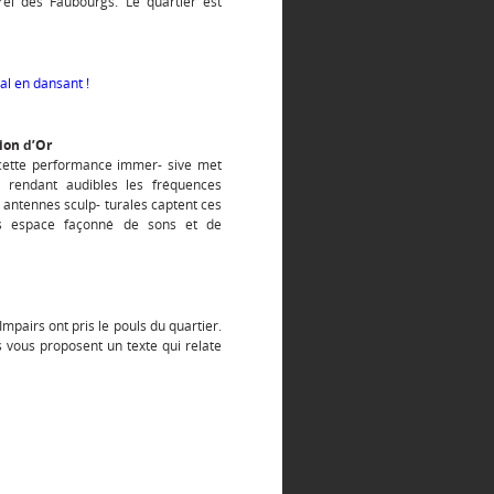
urel des Faubourgs. Le quartier est
val en dansant !
ion d’Or
cette performance immer- sive met
 rendant audibles les fréquences
 antennes sculp- turales captent ces
iers espace façonné de sons et de
mpairs ont pris le pouls du quartier.
s vous proposent un texte qui relate