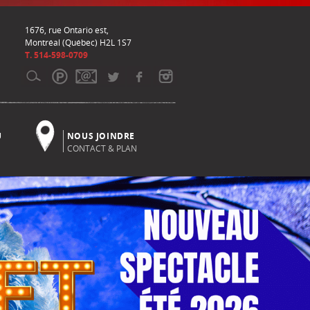
1676, rue Ontario est,
Montréal (Québec) H2L 1S7
T. 514-598-0709
U
NOUS JOINDRE
CONTACT & PLAN