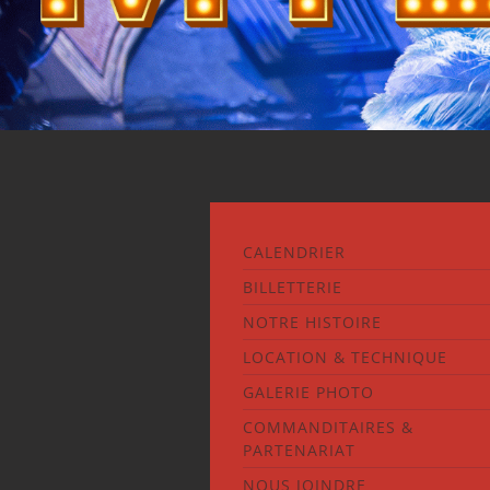
CALENDRIER
BILLETTERIE
NOTRE HISTOIRE
LOCATION & TECHNIQUE
GALERIE PHOTO
COMMANDITAIRES &
PARTENARIAT
NOUS JOINDRE