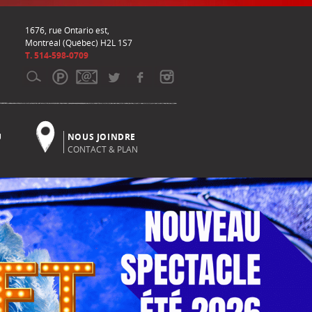
1676, rue Ontario est,
Montréal (Québec) H2L 1S7
T. 514-598-0709
U
NOUS JOINDRE
CONTACT & PLAN