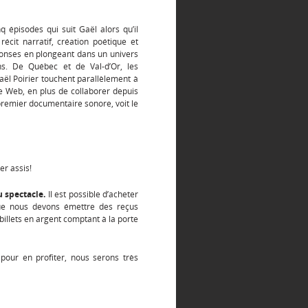
 épisodes qui suit Gaël alors qu’il
écit narratif, création poétique et
ponses en plongeant dans un univers
s. De Québec et de Val-d’Or, les
Gaël Poirier touchent parallèlement à
e Web, en plus de collaborer depuis
 premier documentaire sonore, voit le
er assis!
u spectacle.
Il est possible d’acheter
sque nous devons émettre des reçus
billets en argent comptant à la porte
pour en profiter, nous serons très