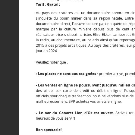
Tarif : Gratuit
Au pays des cratères est un documentaire sonore en cinq
s’inquiète du boum minier dans sa région natale. Entre r
documentaire direct, l’oeuvre sonore part en quête de ré
marqué par la culture minière depuis plus de cent an
réalisateur-trice-s et scé­ naristes Élise Ekker-Lambert et 
la radio, au documentaire, au balado ainsi qu’au reportag
2015 à des projets artis­ tiques. Au pays des cratères, leur
jour en 2024.
Veuillez noter que :
• Les places ne sont pas assignées
: premier arrivé, premi
• Les ventes en ligne se poursuivent jusqu’au milieu d
des billets par carte de crédit ou débit en ligne. Pui
officiels pour chaque transaction, nous ne vendons plus de 
malheureusement. SVP achetez vos billets en ligne.
• Le bar du Cabaret Lion d’Or est ouvert.
Arrivez tôt 
heureux de vous servir!
Bon spectacle!