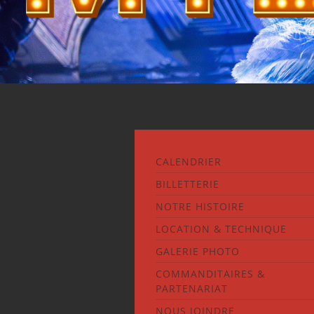
CALENDRIER
BILLETTERIE
NOTRE HISTOIRE
LOCATION & TECHNIQUE
GALERIE PHOTO
COMMANDITAIRES &
PARTENARIAT
NOUS JOINDRE