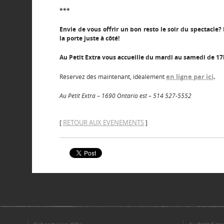
***
Envie de vous offrir un bon resto le soir du spectacle?
la porte juste à côté!
Au Petit Extra vous accueille du mardi au samedi de 17
en ligne par ici
Réservez dès maintenant, idéalement
.
Au Petit Extra – 1690 Ontario est – 514 527-5552
RETOUR AUX EVENEMENTS
[
]