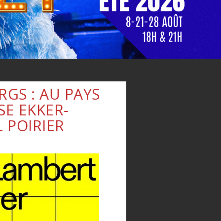
RGS : AU PAYS
SE EKKER-
 POIRIER