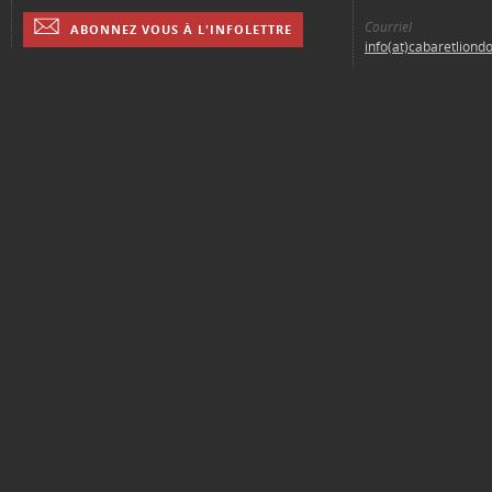
Courriel
ABONNEZ VOUS À L'INFOLETTRE
info(at)cabaretliond