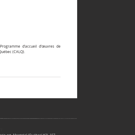
 Programme d’accueil d’œuvres de
 Québec (CALQ).
 :
ario est, Montréal (Québec) H2L 1S7