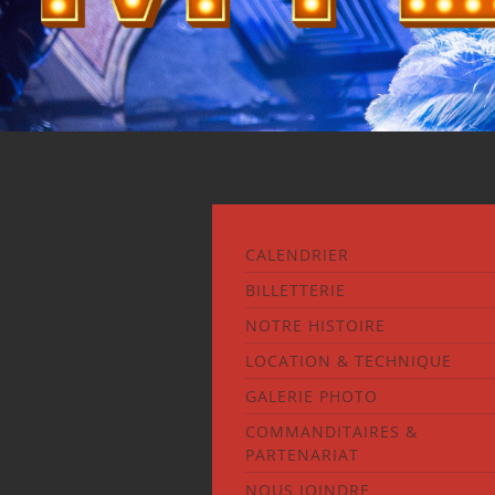
CALENDRIER
BILLETTERIE
NOTRE HISTOIRE
LOCATION & TECHNIQUE
GALERIE PHOTO
COMMANDITAIRES &
PARTENARIAT
NOUS JOINDRE