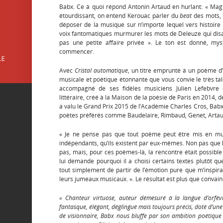
Babx. Ce à quoi répond Antonin Artaud en hurlant: « Magie
étourdissant, on entend Kerouac parler du
beat
des mots, 
déposer de la musique sur n’importe lequel vers histoire
voix fantomatiques murmurer les mots de Deleuze qui disa
pas une petite affaire privée ». Le ton est donné, myst
commencer.
Avec
Cristal automatique
, un titre emprunté à un poème d’
musicale et poétique étonnante que vous convie le très ta
accompagné de ses fidèles musiciens Julien Lefebvre 
littéraire, créé à la Maison de la poésie de Paris en 2014, 
a valu le Grand Prix 2015 de l’Académie Charles Cros, Bab
poètes préférés comme Baudelaire, Rimbaud, Genet, Artaud
« Je ne pense pas que tout poème peut être mis en mus
indépendants, qu’ils existent par eux-mêmes. Non pas que les
pas, mais, pour ces poèmes-là, la rencontre était possible
lui demande pourquoi il a choisi certains textes plutôt que 
tout simplement de partir de l’émotion pure que m’inspira
leurs jumeaux musicaux. ». Le résultat est plus que convain
« Chanteur virtuose, auteur démesuré à la langue d’orfè
fantasque, élégant, déglingué mais toujours précis, doté d’une
de visionnaire, Babx nous bluffe par son ambition poétique e