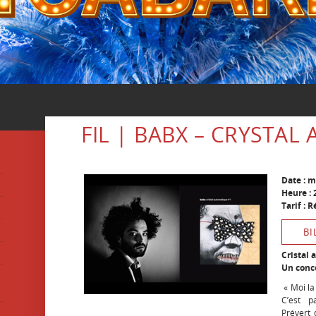
FIL | BABX – CRYSTA
Date : 
Heure : 
Tarif : 
BI
Cristal
Un conce
« Moi la
C’est p
Prévert 