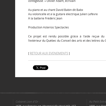
contagieuse
. » Olivier Adam, écrivain
Au piano et au chant David Babin dit Babx
Au violoncelle et à la guitare électrique Julien Lefèvre
À la batterie Frédéric Jean
Production Asterios Spectacles
Ce projet est rendu possible grâce à l’aide reçue du
l’extérieur du Québec du Conseil des arts et des lettres du
RETOUR AUX EVENEMENTS
[
]
Cabaret Lion d'Or :
Au Petit Extra
1676, rue Ontario est, Montréal (Québec) H2L 1S7
1690, rue Ont