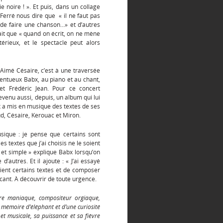
 noire ! ». Et puis, dans un collage
Ferré nous dire que « il ne faut pas
 de faire une chanson…» et d’autres
it que « quand on écrit, on ne mène
érieux, et le spectacle peut alors
Aimé Césaire, c’est à une traversée
lentueux Babx, au piano et au chant,
et Frédéric Jean. Pour ce concert
devenu aussi, depuis, un album qui lui
x a mis en musique des textes de ses
, Césaire, Kerouac et Miron.
ique : je pense que certains sont
 textes que j’ai choisis ne le soient
 et simple » explique Babx lorsqu’on
d’autres. Et il ajoute : « J’ai essayé
ient certains textes et de composer
cant. À découvrir de toute urgence.
vre maniaque, compositeur orgiaque,
 mémoire d’éléphant et d’une curiosité
t musicale, sa puissance et sa fièvre