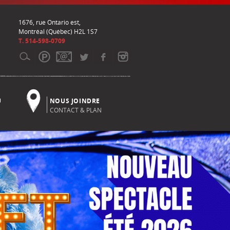
1676, rue Ontario est,
Montréal (Québec) H2L 1S7
T. 514-598-0709
U
NOUS JOINDRE
CONTACT & PLAN