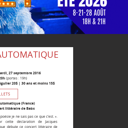
L AUTOMATIQUE
mardi, 27 septembre 2016
20h
(portes : 19h)
Régulier 20$ | 30 ans et moins 15$
LLETS
 automatique
(France)
rt littéraire de Babx
 poésie je ne sais pas ce que c’est. ».
ar cette déclaration de Jacques
que débute ce concert littéraire de