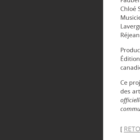
Fauber
Chloé 
Music
Laverg
Réjean
Produc
Éditio
canadi
Ce proj
des ar
offici
commu
RETO
[