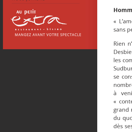
Hommag
« L’am
sans p
Rien n
Desbie
les com
Sudbur
se con
nombre
à veni
« cont
grand 
du quo
dès ses