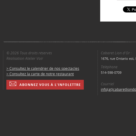
© 2026 Tous droits réservés
Cabaret Lion d'Or :
Réalisation Atelier Voir
1676, rue Ontario est
Téléphone
> Consultez le calendrier de nos spectacles
514-598-0709
> Consultez la carte de notre restaurant
Courriel
ABONNEZ VOUS À L'INFOLETTRE
info(at)cabaretliond