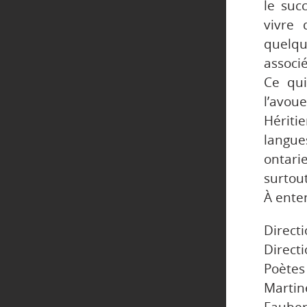
le suc
vivre 
quelqu
associ
Ce qui
l’avou
Hériti
langue
ontarie
surtou
À enten
Directi
Direct
Poètes
Martin