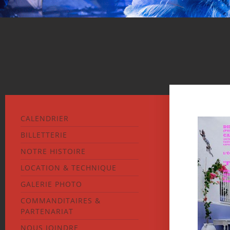
CALENDRIER
BILLETTERIE
NOTRE HISTOIRE
LOCATION & TECHNIQUE
GALERIE PHOTO
COMMANDITAIRES &
PARTENARIAT
NOUS JOINDRE