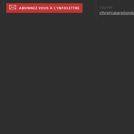
Courriel
ABONNEZ VOUS À L'INFOLETTRE
info(at)cabaretliond