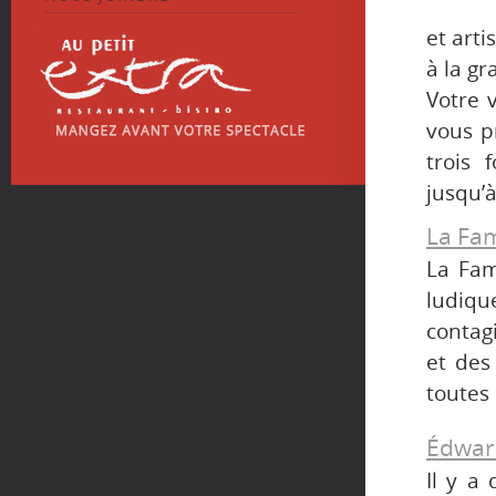
et arti
à la gr
Votre 
vous p
trois 
jusqu’
La Fam
La Fam
ludiqu
contag
et des
toutes 
Édwar
Il y a