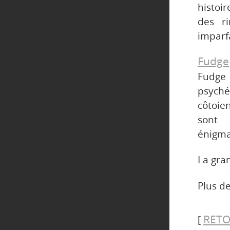
histoir
des r
imparfa
Fudge
Fudge
psyché
côtoie
sont 
énigma
La gran
Plus de
RETO
[