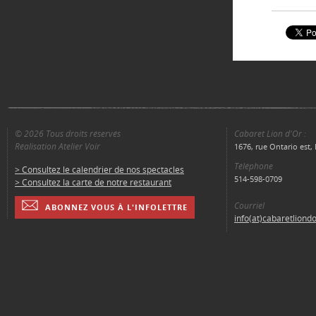
© 2026 Tous droits réservés
Cabaret Lion d'Or :
Réalisation Atelier Voir
1676, rue Ontario est
Téléphone
> Consultez le calendrier de nos spectacles
514-598-0709
> Consultez la carte de notre restaurant
Courriel
ABONNEZ VOUS À L'INFOLETTRE
info(at)cabaretliond