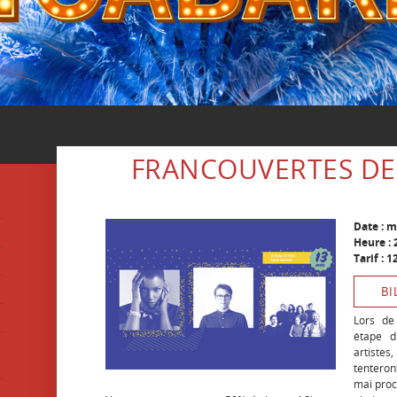
FRANCOUVERTES DEM
Date : m
Heure : 
Tarif : 1
BI
Lors de
étape d
artiste
tenteron
mai proc