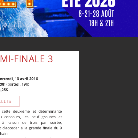
I-FINALE 3
ercredi, 13 avril 2016
20h
(portes : 19h)
2,25$
LLETS
 cette deuxième et déterminante
u concours, les neuf groupes et
s, à raison de trois par soirée,
t d’accéder à la grande finale du 9
hain.