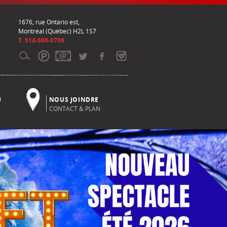
1676, rue Ontario est,
Montréal (Québec) H2L 1S7
T. 514-598-0709
U
NOUS JOINDRE
CONTACT & PLAN