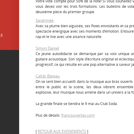
Votre vote compte pour 50% de la note! Si vous souhaitez v
vous devez voir les trois formations. Les bulletins de vote
deuxième pièce du premier groupe.
Sarahmée
Avec sa plume bien aiguisée, ses flows envoûtants et sa p
spectacle énergique avec ses moments d’émotion. Entourée 
rap et le live avec une aisance naturelle.
Simon Daniel
Ce jeune autodidacte se démarque par sa voix unique ai
guitare acoustique. Son style d’écriture original et éclectiqu
progressif, ce qui résulte en une pop alternative à saveur ja
Caltâr-Bateau
On se sent bien accueilli dans la musique aux bras ouverts 
entre le public et la scène, les deux vibrent ensemble.
explosive, leur musique nous amène dans un univers à la foi
La grande finale se tiendra le 9 mai au Club Soda.
francouvertes.com
Plus de détails:
RETOUR AUX EVENEMENTS
[
]