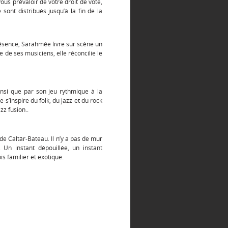
ous prévaloir de votre droit de vote,
 sont distribués jusqu’à la fin de la
résence, Sarahmée livre sur scène u
n
de ses musiciens, elle réconcilie le
nsi que par son jeu rythmique à la
e s’inspire du folk, du jazz et du rock
zz fusion..
de Caltâr-Bateau. Il n’y a pas de mur
 Un instant dépouillée, un instant
s familier et exotique.