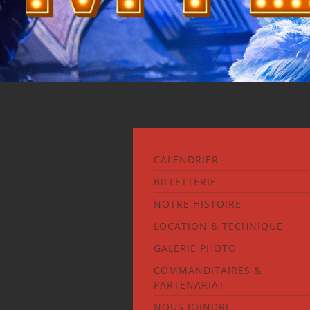
CALENDRIER
BILLETTERIE
NOTRE HISTOIRE
LOCATION & TECHNIQUE
GALERIE PHOTO
COMMANDITAIRES &
PARTENARIAT
NOUS JOINDRE