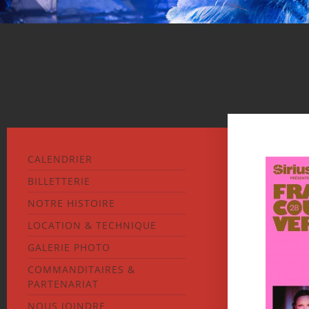
CALENDRIER
BILLETTERIE
NOTRE HISTOIRE
LOCATION & TECHNIQUE
GALERIE PHOTO
COMMANDITAIRES &
PARTENARIAT
NOUS JOINDRE