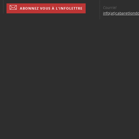
Courriel
ABONNEZ VOUS À L'INFOLETTRE
info(at)cabaretliond