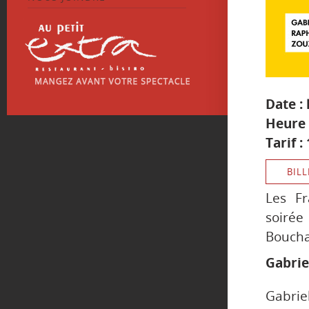
Date : 
Heure 
Tarif :
BILL
Les Fr
soirée
Boucha
Gabrie
Gabriel