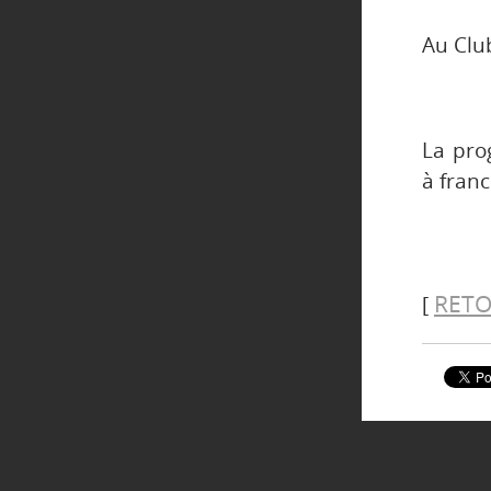
Au Club
La pro
à fran
RETO
[