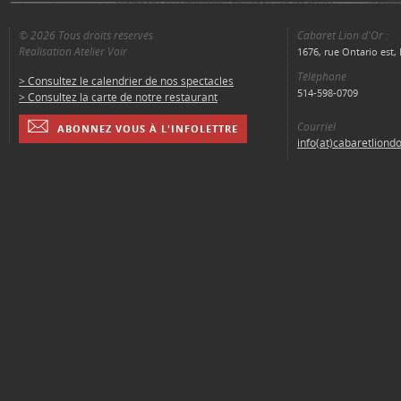
© 2026 Tous droits réservés
Cabaret Lion d'Or :
Réalisation Atelier Voir
1676, rue Ontario est
Téléphone
> Consultez le calendrier de nos spectacles
514-598-0709
> Consultez la carte de notre restaurant
Courriel
ABONNEZ VOUS À L'INFOLETTRE
info(at)cabaretliond