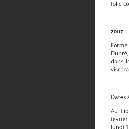
folie c
zouz
Formé 
Dupré,
dans l
viscéra
Dates à
Au Lio
février
lundi 1