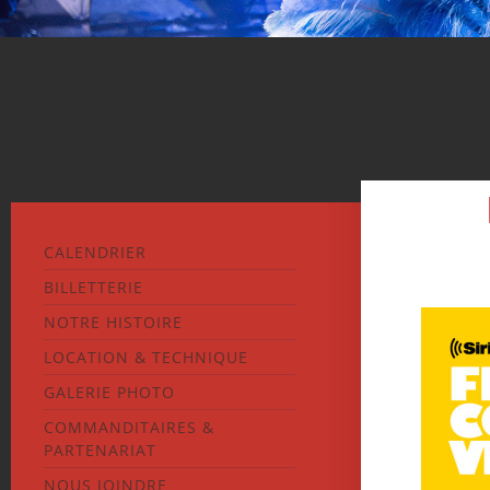
CALENDRIER
BILLETTERIE
NOTRE HISTOIRE
LOCATION & TECHNIQUE
GALERIE PHOTO
COMMANDITAIRES &
PARTENARIAT
NOUS JOINDRE