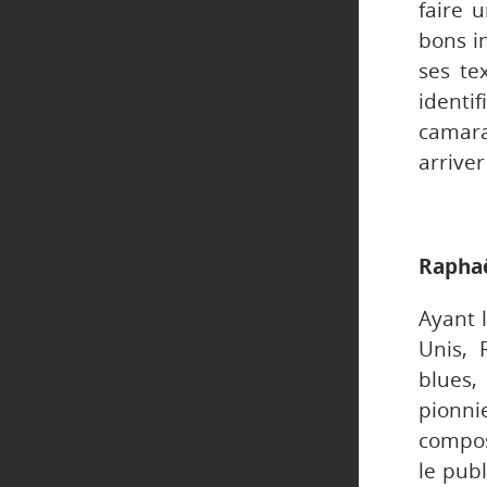
faire 
bons i
ses te
ident
camara
arriver
Rapha
Ayant 
Unis,
blues, 
pionni
compos
le publ